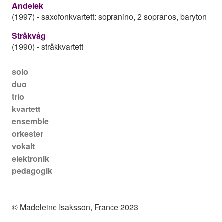
Andelek
(1997)
-
saxofonkvartett: sopranino, 2 sopranos, baryton
Stråkvåg
(1990)
-
stråkkvartett
Main navigation
solo
duo
trio
kvartett
ensemble
orkester
vokalt
elektronik
pedagogik
© Madeleine Isaksson, France 2023