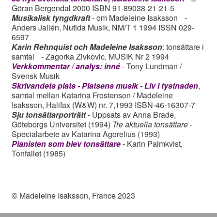
Göran Bergendal 2000 ISBN 91-89038-21-21-5
Musikalisk tyngdkraft
- om Madeleine Isaksson -
Anders Jallén, Nutida Musik, NM/T 1 1994 ISSN 029-
6597
Karin Rehnquist och Madeleine Isaksson
: tonsättare i
samtal - Zagorka Zivkovic, MUSIK Nr 2 1994
Verkkommentar / analys: inné
- Tony Lundman /
Svensk Musik
Skrivandets plats - Platsens musik - Liv i tystnaden
,
samtal mellan Katarina Frostenson / Madeleine
Isaksson, Halifax (W&W) nr. 7,1993
ISBN-46-16307-7
Sju tonsättarporträtt
- Uppsats av Anna Brade,
Göteborgs Universitet (1994)
Tre aktuella tonsättare
-
Specialarbete av Katarina Agorelius (1993)
Pianisten som blev tonsättare
- Karin Palmkvist,
Tonfallet (1985)
© Madeleine Isaksson, France 2023