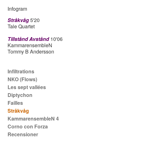
Infogram
Stråkvåg
5'20
Tale Quartet
Tillstånd Avstånd
10'06
KammarensembleN
Tommy B Andersson
Main navigation
Infiltrations
NKO (Flows)
Les sept vallées
Diptychon
Failles
Stråkvåg
KammarensembleN 4
Corno con Forza
Recensioner