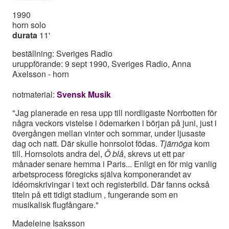
1990
horn solo
durata
11'
beställning: Sveriges Radio
uruppförande: 9 sept 1990, Sveriges Radio, Anna
Axelsson - horn
notmaterial:
Svensk Musik
"Jag planerade en resa upp till nordligaste Norrbotten för
några veckors vistelse i ödemarken i början på juni, just i
övergången mellan vinter och sommar, under ljusaste
dag och natt. Där skulle honrsolot födas.
Tjärnöga
kom
till. Hornsolots andra del,
Ö blå
, skrevs ut ett par
månader senare hemma i Paris... Enligt en för mig vanlig
arbetsprocess föregicks själva komponerandet av
idéomskrivingar i text och registerbild. Där fanns också
titeln på ett tidigt stadium , fungerande som en
musikalisk flugfångare."
Madeleine Isaksson