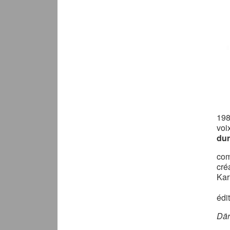
19
voi
dur
com
cré
Kar
édi
Där