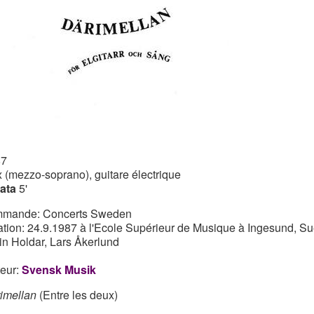
87
x (mezzo-soprano), guitare électrique
ata
5'
mande: Concerts Sweden
ation: 24.9.1987 à l'Ecole Supérieur de Musique à Ingesund, S
in Holdar, Lars Åkerlund
teur:
Svensk Musik
imellan
(Entre les deux)