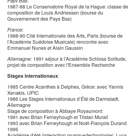
Pays Bas
:
1987-88 Le Conservatoire Royal de la Hague: classe de
composition de Louis Andriessen (bourse du
Gouvernement des Pays Bas)
France
:
1988-90 Cité Internationale des Arts, Paris (bourse de
l’Académie Suédoise Musicale) rencontre avec
Emmanuel Nunes et Alain Gaussin
Allemagne
: 1991 séjour à l’Académie Schloss Solitude,
projet de composition avec l'Ensemble Recherche
Stages internationaux
:
1985 Centre Acanthes à Delphes, Grèce: avec Yannis
Xenakis, UPIC
1986 Les Stages Internationaux d’Été de Darmstadt,
Allemagne
Stage de composition à Abbaye Royaumont:
1991 avec Brian Ferneyhough et Tristan Murail
1993 avec Brian Ferneyhough et Noël-François Durand
1995
Académie d'été (interaction musique/technologie), Luca