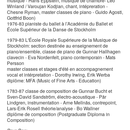
musique - Hans Eppstein, musique de chambre- Leo
Winland / Varoujan Kodjian, chant, intépreration -
Chesne Ryman, master classes de piano - Guido Agosti,
Gottfrid Boon)
1976-83 pianiste du ballet à l’Académie du Ballet et
École Supérieur de la Danse de Stockholm
1979-83 L'École Royale Supérieure de la Musique de
Stockholm: section destinée au enseignement de
piano/ensemble, classe de piano de Gunnar Hallhagen
clavecin - Eva Nordenfelt, piano contemporain - Mats
Persson
master classes et stages d'été en accompagnement
vocal et intérpretation - Dorothy Irwing, Erik Werba
diplôme: MFA (Music of Fine Arts - Education)
1783-87 classe de composition de Gunnar Bucht et
Sven-David Sandström, électro-acoustique - Pär
Lindgren, instrumentation - Arne Mellnäs, contrepoint,
Lars-Erik Rosell théorie/analyse - Bo Wallner
diplôme de composition (Postgraduate Diploma in
Composition)