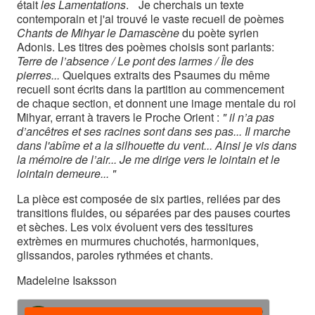
était
les Lamentations
. Je cherchais un texte
contemporain et j'ai trouvé le vaste recueil de poèmes
Chants de Mihyar le Damascène
du poète syrien
Adonis. Les titres des poèmes choisis sont parlants:
Terre de l’absence / Le pont des larmes / Île des
pierres...
Quelques extraits des Psaumes du même
recueil sont écrits dans la partition au commencement
de chaque section, et donnent une image mentale du roi
Mihyar, errant à travers le Proche Orient :
" il n’a pas
d’ancêtres et ses racines sont dans ses pas... Il marche
dans l'abîme et a la silhouette du vent... Ainsi je vis dans
la mémoire de l’air... Je me dirige vers le lointain et le
lointain demeure... "
La pièce est composée de six parties, reliées par des
transitions fluides, ou séparées par des pauses courtes
et sèches. Les voix évoluent vers des tessitures
extrèmes en murmures chuchotés, harmoniques,
glissandos, paroles rythmées et chants.
Madeleine Isaksson