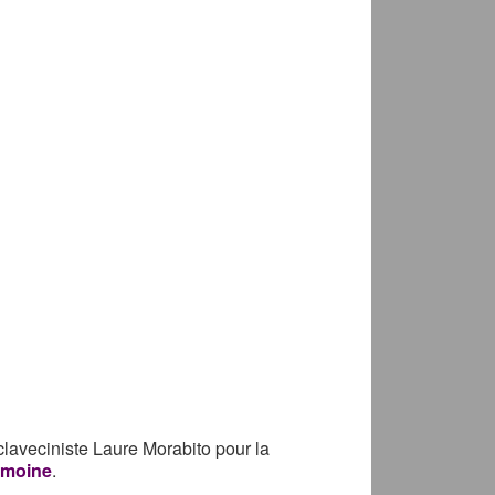
laveciniste Laure Morabito pour la
emoine
.