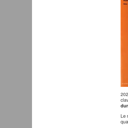
20
cla
dur
Le
qua