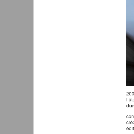
20
flû
dur
com
cré
édi