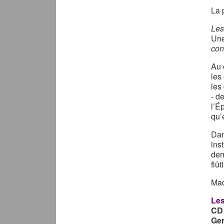
La 
Les
Une
con
Au 
les
les
- d
l’É
qu’
Dan
ins
der
flût
Mad
Les
CD
Ge