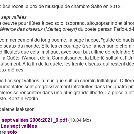
pièce récoit le prix de musique de chambre Saltö en 2012.
 sept vallées
 oeuvre pour flûtes à bec solo, (soprano, alto,sopranino et téno
férence des oiseaux
(
Manteq ot-teyr)
du poète persan Farîd-ud-D
commencement du long poème, la sage huppe, "guide de hauts c
 oiseaux du monde. Elle les encourage à se lancer sur le chemin 
 difficultés que cela implique, avec pour but ultime de rejoindre
e la Quête, l’Amour, de la Connaissance, la Liberté solitaire, l’Uni
puisement. A la fin de la quête, les trente oiseaux qui restent d
eux mêmes.
s Les sept vallées la musique suit un chemin initiatique. Différ
trumentales sont progressivement introduites dans les quatre pre
nières se rencontrer dans une plus grande liberté. La pièce a été
iste, Kerstin Frödin.
eleine Isaksson
 sept vallées 2006:2021_0.pdf
(10.84 Mo)
Les sept vallées
nre
solo