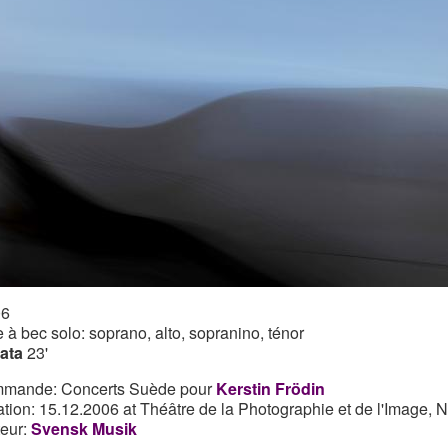
06
te à bec solo: soprano, alto, sopranino, ténor
ata
23'
mande: Concerts Suède pour
Kerstin Frödin
ation: 15.12.2006 at Théâtre de la Photographie et de l'Image, Ni
teur:
Svensk Musik