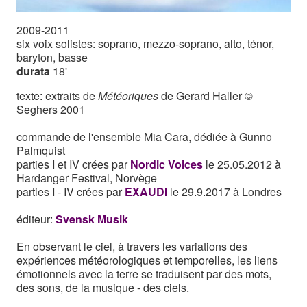
2009-2011
six voix solistes: soprano, mezzo-soprano, alto, ténor,
baryton, basse
durata
18'
texte: extraits de
Météoriques
de Gerard Haller ©
Seghers 2001
commande de l'ensemble Mia Cara, dédiée à Gunno
Palmquist
parties I et IV crées par
Nordic Voices
le 25.05.2012 à
Hardanger Festival, Norvège
parties I - IV crées par
EXAUDI
le 29.9.2017 à Londres
éditeur:
Svensk Musik
En observant le ciel, à travers les variations des
expériences météorologiques et temporelles, les liens
émotionnels avec la terre se traduisent par des mots,
des sons, de la musique - des ciels.