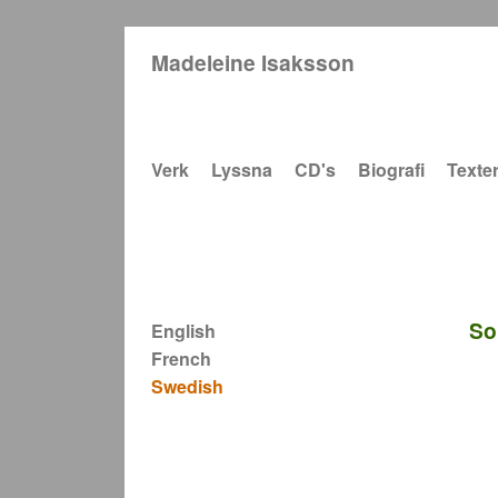
Madeleine Isaksson
Main navigation
Verk
Lyssna
CD's
Biografi
Texte
So
English
French
Swedish