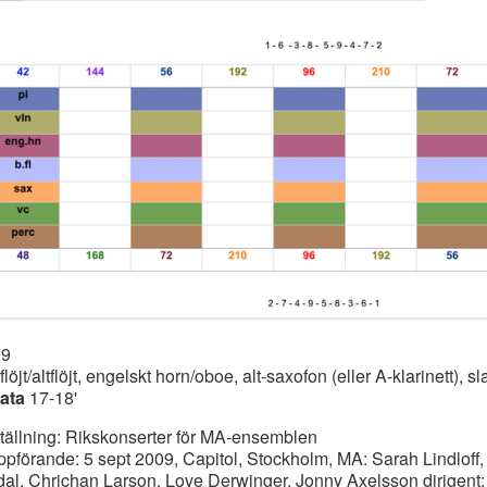
09
löjt/altflöjt, engelskt horn/oboe, alt-saxofon (eller A-klarinett), sl
ata
17-18'
tällning: Rikskonserter för MA-ensemblen
ppförande: 5 sept 2009, Capitol, Stockholm, MA: Sarah Lindlof
dal, Chrichan Larson, Love Derwinger, Jonny Axelsson dirigent: