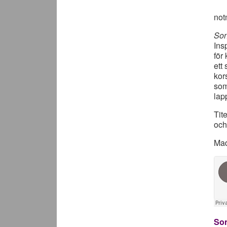
not
So
Ins
för
ett
kor
som
lap
Tit
och 
Mad
Son