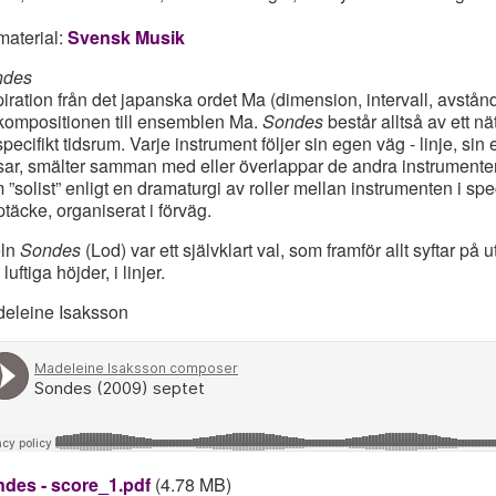
material:
Svensk Musik
ndes
piration från det japanska ordet Ma (dimension, intervall, avstån
 kompositionen till ensemblen Ma.
Sondes
består alltså av ett nät
 specifikt tidsrum. Varje instrument följer sin egen väg - linje, s
sar, smälter samman med eller överlappar de andra instrumente
 ”solist” enligt en dramaturgi av roller mellan instrumenten i specif
ptäcke, organiserat i förväg.
eln
Sondes
(Lod) var ett självklart val, som framför allt syftar på
luftiga höjder, i linjer.
eleine Isaksson
des - score_1.pdf
(4.78 MB)