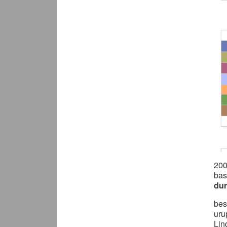
20
basf
dur
bes
uru
Lin