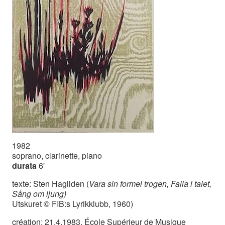
1982
soprano, clarinette, piano
durata
6'
texte: Sten Hagliden (
Vara sin formel trogen, Falla i talet,
Sång om ljung)
Utskuret © FIB:s Lyrikklubb, 1960)
création: 21.4.1983, École Supérieur de Musique