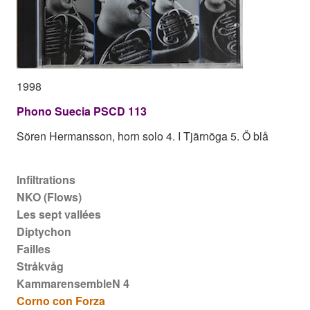
1998
Phono Suecia PSCD 113
Sören Hermansson, horn solo 4. I Tjärnöga 5. Ö blå
Main navigation
Infiltrations
NKO (Flows)
Les sept vallées
Diptychon
Failles
Stråkvåg
KammarensembleN 4
Corno con Forza