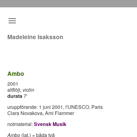
Madeleine Isaksson
Ambo
2001
altflöjt, violin
durata
7'
uruppförande: 1 juni 2001, l'UNESCO, Paris
Clara Novakova, Ami Flammer
notmaterial:
Svensk Musik
Ambo
(lat.) = båda två